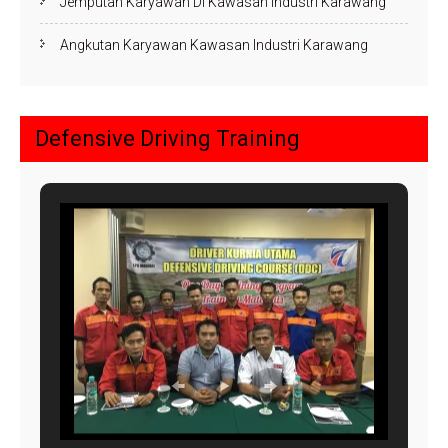
Jemputan Karyawan Di Kawasan Industri Karawang
Angkutan Karyawan Kawasan Industri Karawang
Defensive Driving Training