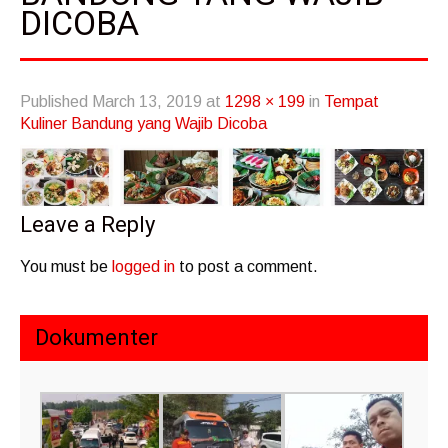
DICOBA
Published
March 13, 2019
at
1298 × 199
in
Tempat
Kuliner Bandung yang Wajib Dicoba
Leave a Reply
You must be
logged in
to post a comment.
Dokumenter