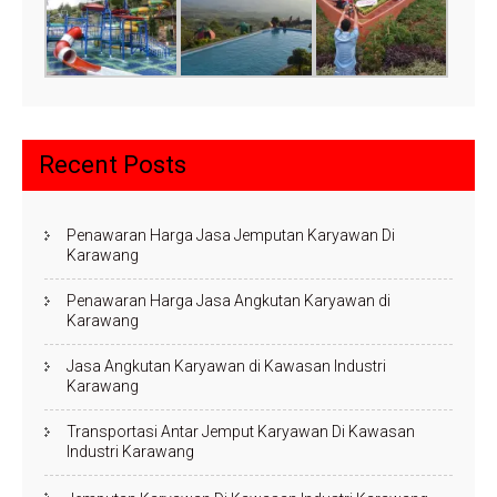
Recent Posts
Penawaran Harga Jasa Jemputan Karyawan Di
Karawang
Penawaran Harga Jasa Angkutan Karyawan di
Karawang
Jasa Angkutan Karyawan di Kawasan Industri
Karawang
Transportasi Antar Jemput Karyawan Di Kawasan
Industri Karawang