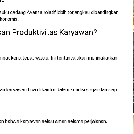
suku cadang Avanza relatif lebih terjangkau dibandingkan
ekonomis.
an Produktivitas Karyawan?
mpat kerja tepat waktu. Ini tentunya akan meningkatkan
 karyawan tiba di kantor dalam kondisi segar dan siap
an bahwa karyawan selalu aman selama perjalanan.