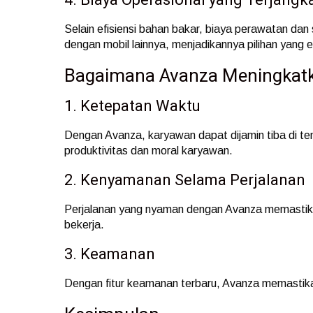
Selain efisiensi bahan bakar, biaya perawatan dan 
dengan mobil lainnya, menjadikannya pilihan yang 
Bagaimana Avanza Meningkatk
1. Ketepatan Waktu
Dengan Avanza, karyawan dapat dijamin tiba di te
produktivitas dan moral karyawan.
2. Kenyamanan Selama Perjalanan
Perjalanan yang nyaman dengan Avanza memastikan
bekerja.
3. Keamanan
Dengan fitur keamanan terbaru, Avanza memastik