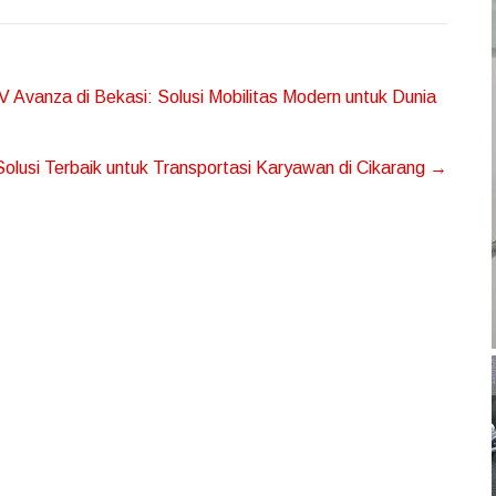
vanza di Bekasi: Solusi Mobilitas Modern untuk Dunia
lusi Terbaik untuk Transportasi Karyawan di Cikarang
→