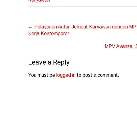
Post
←
Pelayanan Antar-Jemput Karyawan dengan MPV A
navigation
Kerja Kontemporer
MPV Avanza: So
Leave a Reply
You must be
logged in
to post a comment.