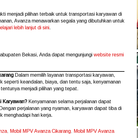
i menjadi pilihan terbaik untuk transportasi karyawan di
yamanan, Avanza menawarkan segala yang dibutuhkan untuk
elajari lebih lanjut di sini
.
n Kabupaten Bekasi, Anda dapat mengunjungi
website resmi
karang
Dalam memilih layanan transportasi karyawan,
seperti keandalan, biaya, dan tentu saja, kenyamanan
entunya menjadi pilihan yang tepat.
i Karyawan?
Kenyamanan selama perjalanan dapat
Dengan perjalanan yang nyaman, karyawan dapat tiba di
uk menghadapi hari kerja.
nza
,
Mobil MPV Avanza Cikarang
,
Mobil MPV Avanza