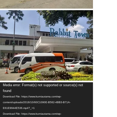
Video
Media error: Format(s) not supported or source(s) not
Player
found
Download File: https://www.kurniautama.com/wp-
content/uploads/2018/10/60C1090E-B582-4BB3-B71A-
E61E9944E536.mp4?_=1
Download File: https://www.kurniautama.com/wp-