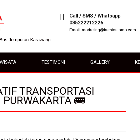
Call / SMS / Whatsapp
085222212226
Email: marketing@kurniautama.com
 Bus Jemputan Karawang
IWISATA
TESTIMONI
GALLERY
KE
TIF TRANSPORTASI
I PURWAKARTA 🚌
akarta bukanlah tugas yang mudah. Dengan pertumbuhan