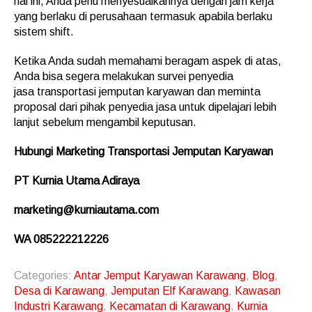
hal ini, Anda perlu menyesuaikannya dengan jam kerja
yang berlaku di perusahaan termasuk apabila berlaku
sistem shift.
Ketika Anda sudah memahami beragam aspek di atas,
Anda bisa segera melakukan survei penyedia
jasa transportasi jemputan karyawan dan meminta
proposal dari pihak penyedia jasa untuk dipelajari lebih
lanjut sebelum mengambil keputusan.
Hubungi Marketing
Transportasi Jemputan Karyawan
PT Kurnia Utama Adiraya
marketing@kurniautama.com
WA 085222212226
Categories:
Antar Jemput Karyawan Karawang
,
Blog
,
Desa di Karawang
,
Jemputan Elf Karawang
,
Kawasan
Industri Karawang
,
Kecamatan di Karawang
,
Kurnia