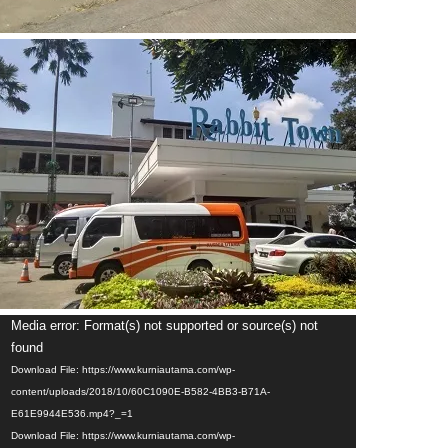
Video
Media error: Format(s) not supported or source(s) not
Player
found
Download File: https://www.kurniautama.com/wp-
content/uploads/2018/10/60C1090E-B582-4BB3-B71A-
E61E9944E536.mp4?_=1
Download File: https://www.kurniautama.com/wp-