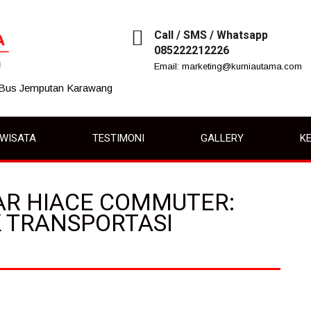
Call / SMS / Whatsapp
085222212226
Email: marketing@kurniautama.com
 Bus Jemputan Karawang
IWISATA
TESTIMONI
GALLERY
KE
KAR HIACE COMMUTER:
K TRANSPORTASI