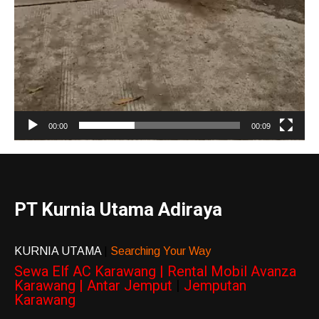
00:00
00:09
PT Kurnia Utama Adiraya
KURNIA UTAMA
|
Searching Your Way
Sewa Elf AC Karawang | Rental Mobil Avanza
Karawang | Antar Jemput
|
Jemputan
Karawang