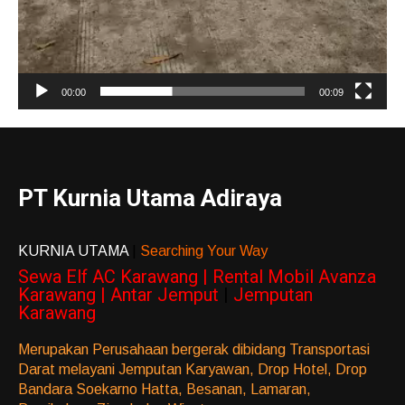
00:00
00:09
PT Kurnia Utama Adiraya
KURNIA UTAMA
|
Searching Your Way
Sewa Elf AC Karawang | Rental Mobil Avanza
Karawang | Antar Jemput
|
Jemputan
Karawang
Merupakan Perusahaan bergerak dibidang Transportasi
Darat melayani Jemputan Karyawan, Drop Hotel, Drop
Bandara Soekarno Hatta, Besanan, Lamaran,