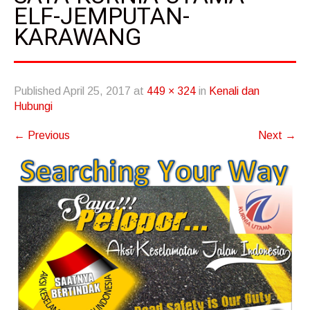
ELF-JEMPUTAN-
KARAWANG
Published
April 25, 2017
at
449 × 324
in
Kenali dan
Hubungi
←
Previous
Next
→