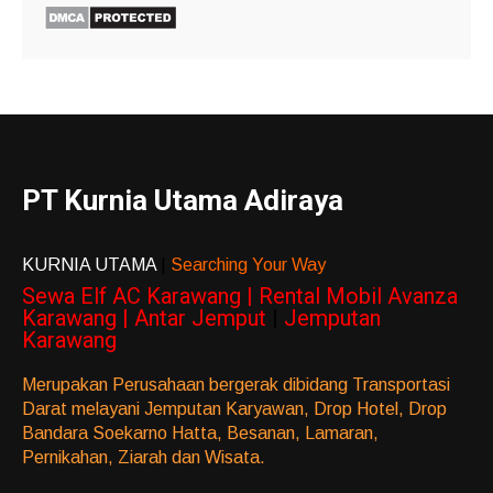
PT Kurnia Utama Adiraya
KURNIA UTAMA
|
Searching Your Way
Sewa Elf AC Karawang | Rental Mobil Avanza
Karawang | Antar Jemput
|
Jemputan
Karawang
Merupakan Perusahaan bergerak dibidang Transportasi
Darat melayani Jemputan Karyawan, Drop Hotel, Drop
Bandara Soekarno Hatta, Besanan, Lamaran,
Pernikahan, Ziarah dan Wisata.