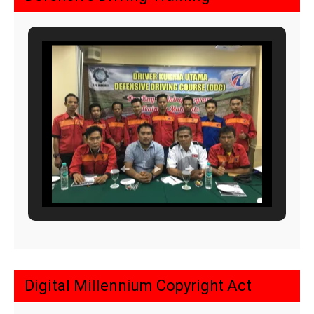
Digital Millennium Copyright Act