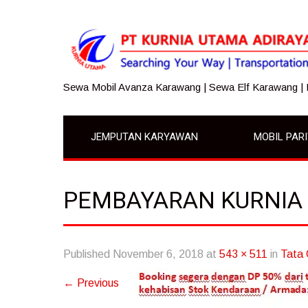
Sewa Mobil Avanza Karawang | Sewa Elf Karawang |
JEMPUTAN KARYAWAN
MOBIL PAR
PEMBAYARAN KURNIA
Published
November 6, 2018
at
543 × 511
in
Tata
←
Previous