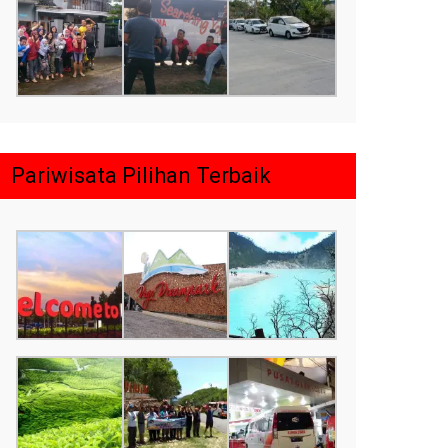
Pariwisata Pilihan Terbaik