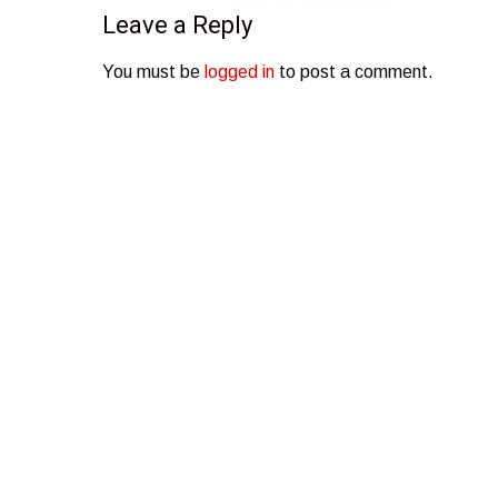
Leave a Reply
You must be
logged in
to post a comment.