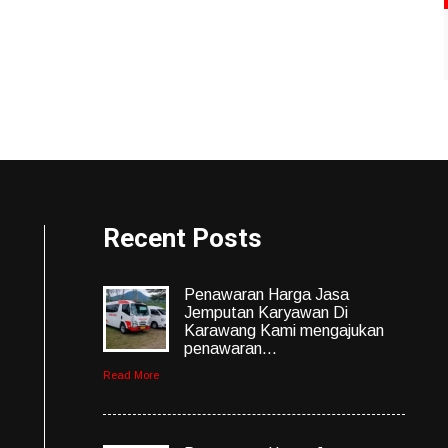
Recent Posts
Penawaran Harga Jasa
Jemputan Karyawan Di
Karawang Kami mengajukan
penawaran...
Read More