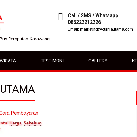
Call / SMS / Whatsapp
085222212226
Email: marketing@kurniautama.com
 Bus Jemputan Karawang
IWISATA
TESTIMONI
GALLERY
KE
 UTAMA
 Cara Pembayaran