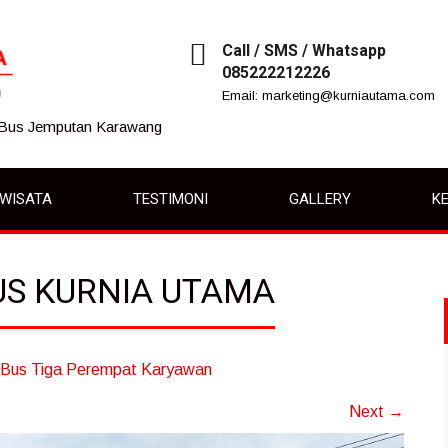
Call / SMS / Whatsapp
085222212226
Email: marketing@kurniautama.com
 Bus Jemputan Karawang
IWISATA
TESTIMONI
GALLERY
KE
US KURNIA UTAMA
Bus Tiga Perempat Karyawan
Next
→