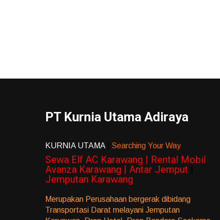
PT Kurnia Utama Adiraya
KURNIA UTAMA
|
Searching Your Way
Sewa Elf AC Karawang | Rental Mobil
Avanza Karawang | Antar Jemput
|
Jemputan Karawang
Merupakan Perusahaan bergerak dibidang
Transportasi Darat melayani Jemputan