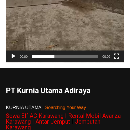
00:00
00:09
PT Kurnia Utama Adiraya
KURNIA UTAMA
|
Searching Your Way
Sewa Elf AC Karawang | Rental Mobil Avanza
Karawang | Antar Jemput
|
Jemputan
Karawang