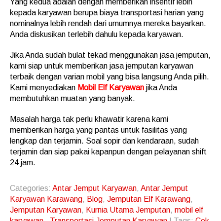
Yang kedua adalah dengan memberikan insentif lebih
kepada karyawan berupa biaya transportasi harian yang
nominalnya lebih rendah dari umumnya mereka bayarkan.
Anda diskusikan terlebih dahulu kepada karyawan.
Jika Anda sudah bulat tekad menggunakan jasa jemputan,
kami siap untuk memberikan jasa jemputan karyawan
terbaik dengan varian mobil yang bisa langsung Anda pilih.
Kami menyediakan
Mobil Elf Karyawan
jika Anda
membutuhkan muatan yang banyak.
Masalah harga tak perlu khawatir karena kami
memberikan harga yang pantas untuk fasilitas yang
lengkap dan terjamin. Soal sopir dan kendaraan, sudah
terjamin dan siap pakai kapanpun dengan pelayanan shift
24 jam.
Categories:
Antar Jemput Karyawan
,
Antar Jemput
Karyawan Karawang
,
Blog
,
Jemputan Elf Karawang
,
Jemputan Karyawan
,
Kurnia Utama Jemputan
,
mobil elf
karyawan
,
Transportasi Jemputan Karyawan
| Tags:
Cek