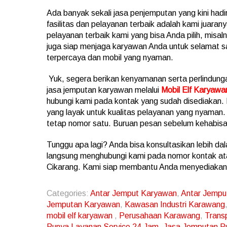
Ada banyak sekali jasa penjemputan yang kini hadi
fasilitas dan pelayanan terbaik adalah kami juaran
pelayanan terbaik kami yang bisa Anda pilih, misal
juga siap menjaga karyawan Anda untuk selamat sam
terpercaya dan mobil yang nyaman.
Yuk, segera berikan kenyamanan serta perlindu
jasa jemputan karyawan melalui
Mobil Elf Karyawa
hubungi kami pada kontak yang sudah disediakan.
yang layak untuk kualitas pelayanan yang nyama
tetap nomor satu. Buruan pesan sebelum kehabis
Tunggu apa lagi? Anda bisa konsultasikan lebih dal
langsung menghubungi kami pada nomor kontak atau
Cikarang. Kami siap membantu Anda menyediakan 
Categories:
Antar Jemput Karyawan
,
Antar Jempu
Jemputan Karyawan
,
Kawasan Industri Karawang
mobil elf karyawan
,
Perusahaan Karawang
,
Trans
Punya Layanan Service 24 Jam
,
Jasa Jemputan Pu