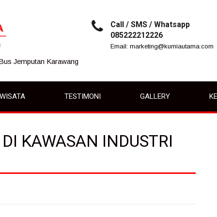
Call / SMS / Whatsapp
085222212226
Email: marketing@kurniautama.com
 Bus Jemputan Karawang
IWISATA
TESTIMONI
GALLERY
KE
 DI KAWASAN INDUSTRI