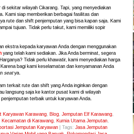
r di sekitar wilayah Cikarang. Tapi, yang menyediakan
ya. Kami siap memberikan berbagai fasilitas dan
nya rute dan shift penjemputan yang bisa kapan saja. Kami
pai tujuan. Tidak perlu takut, kami memiliki sopir
ngan ekstra kepada karyawan Anda dengan menggunakan
n
yang telah kami sediakan. Jika Anda berminat, segera
 Harganya? Tidak perlu khawatir, kami menyediakan harga
n. Karena bagi kami keselamatan dan kenyamanan Anda
an
seat
ya.
am terkait rute dan shift yang Anda inginkan dengan
 langsung saja ke kantor pusat kami di wilayah
penjemputan terbaik untuk karyawan Anda.
t Karyawan Karawang
,
Blog
,
Jemputan Elf Karawang
,
,
Kecamatan di Karawang
,
Kurnia Utama Jemputan
,
portasi Jemputan Karyawan
| Tags:
Jasa Jemputan
nya Varian Mobil yang Banyak
,
Rekomendasi Jasa