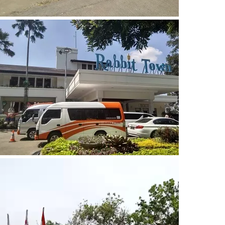
Video
Player