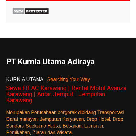
PT Kurnia Utama Adiraya
KURNIA UTAMA
|
Searching Your Way
Sewa Elf AC Karawang | Rental Mobil Avanza
Karawang | Antar Jemput
|
Jemputan
Karawang
Merupakan Perusahaan bergerak dibidang Transportasi
Darat melayani Jemputan Karyawan, Drop Hotel, Drop
Bandara Soekarno Hatta, Besanan, Lamaran,
Pernikahan, Ziarah dan Wisata.