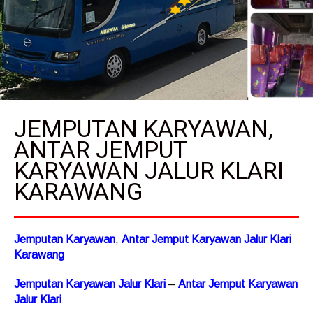
JEMPUTAN KARYAWAN,
ANTAR JEMPUT
KARYAWAN JALUR KLARI
KARAWANG
Jemputan Karyawan
,
Antar Jemput Karyawan Jalur Klari
Karawang
Jemputan Karyawan Jalur Klari
–
Antar Jemput Karyawan
Jalur Klari