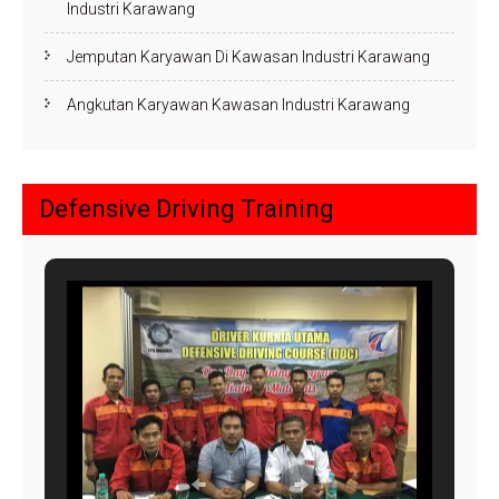
Industri Karawang
Jemputan Karyawan Di Kawasan Industri Karawang
Angkutan Karyawan Kawasan Industri Karawang
Defensive Driving Training