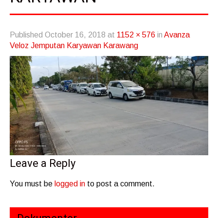
Published
October 16, 2018
at
1152 × 576
in
Avanza
Veloz Jemputan Karyawan Karawang
Leave a Reply
You must be
logged in
to post a comment.