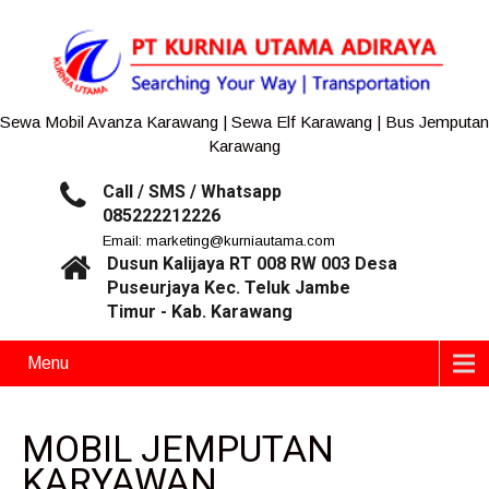
Sewa Mobil Avanza Karawang | Sewa Elf Karawang | Bus Jemputan
Karawang
Call / SMS / Whatsapp
085222212226
Email: marketing@kurniautama.com
Dusun Kalijaya RT 008 RW 003 Desa
Puseurjaya Kec. Teluk Jambe
Timur - Kab. Karawang
Menu
MOBIL JEMPUTAN
KARYAWAN