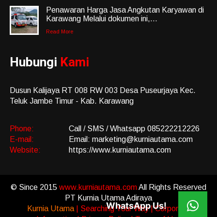
Penawaran Harga Jasa Angkutan Karyawan di
Karawang Melalui dokumen ini,...
Read More
Hubungi
Kami
Dusun Kalijaya RT 008 RW 003 Desa Puseurjaya Kec.
Teluk Jambe Timur - Kab. Karawang
Phone:
Call / SMS / Whatsapp 085222212226
E-mail:
Email: marketing@kurniautama.com
Website:
https://www.kurniautama.com
© Since 2015
www.kurniautama.com
All Rights Reserved
PT Kurnia Utama Adiraya
WhatsApp Us!
Kurnia Utama
| Searching Your Way | Corporate