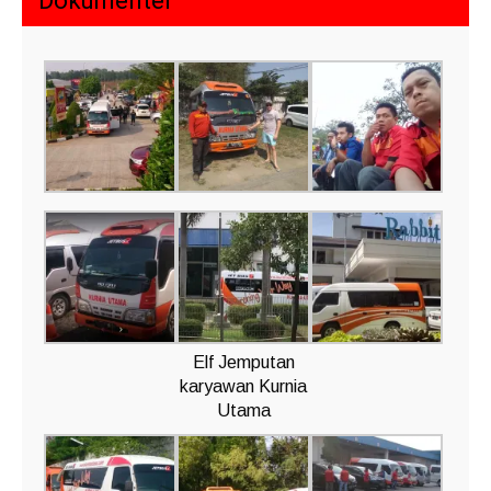
Dokumenter
Elf Jemputan
karyawan Kurnia
Utama