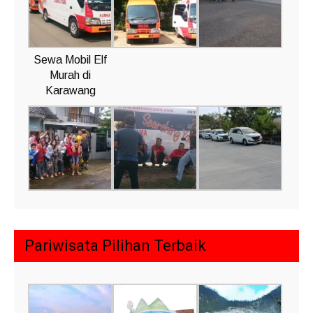
Sewa Mobil Elf
Murah di
Karawang
Pariwisata Pilihan Terbaik