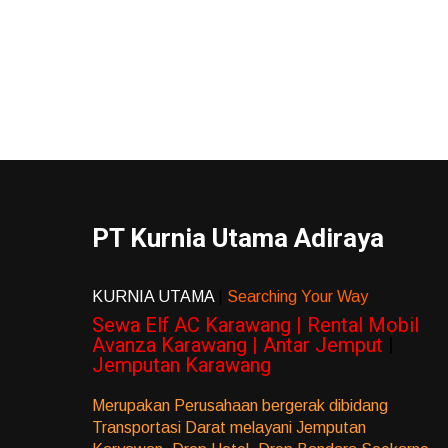
PT Kurnia Utama Adiraya
KURNIA UTAMA
|
Searching Your Way
Sewa Elf AC Karawang | Rental Mobil
Avanza Karawang | Antar Jemput
|
Jemputan Karawang
Merupakan Perusahaan bergerak dibidang
Transportasi Darat melayani Jemputan