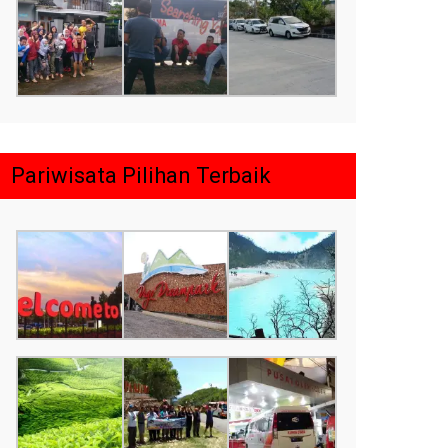
Pariwisata Pilihan Terbaik