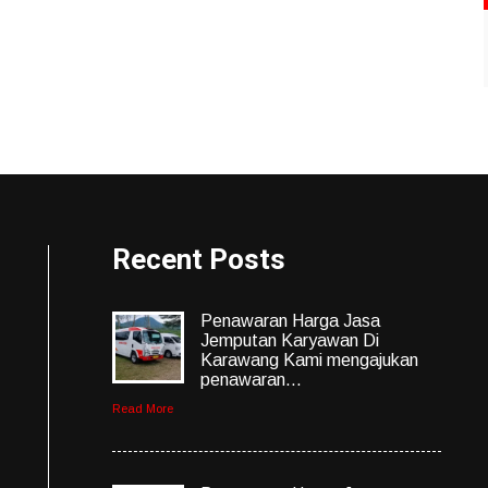
Recent Posts
Penawaran Harga Jasa
Jemputan Karyawan Di
Karawang Kami mengajukan
penawaran...
Read More