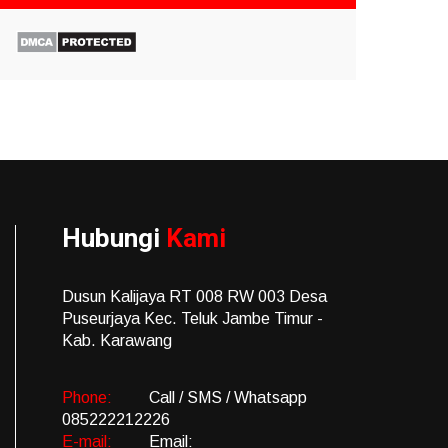
Hubungi
Kami
Dusun Kalijaya RT 008 RW 003 Desa
Puseurjaya Kec. Teluk Jambe Timur -
Kab. Karawang
Phone:
Call / SMS / Whatsapp
085222212226
E-mail:
Email: