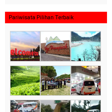
Pariwisata Pilihan Terbaik