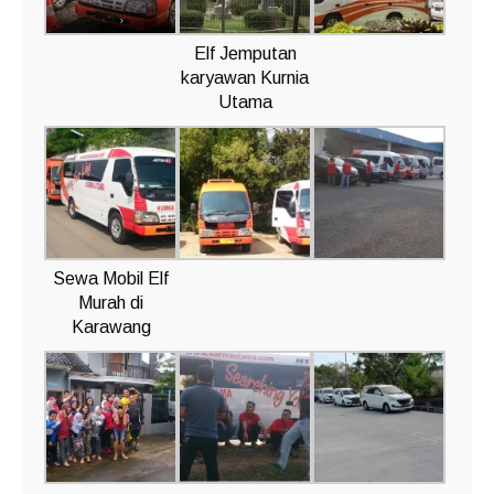
Elf Jemputan
karyawan Kurnia
Utama
Sewa Mobil Elf
Murah di
Karawang