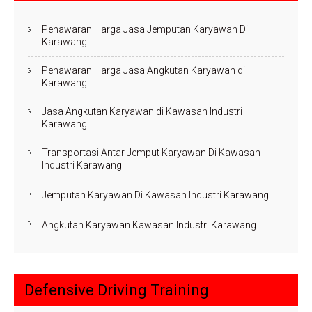
Penawaran Harga Jasa Jemputan Karyawan Di
Karawang
Penawaran Harga Jasa Angkutan Karyawan di
Karawang
Jasa Angkutan Karyawan di Kawasan Industri
Karawang
Transportasi Antar Jemput Karyawan Di Kawasan
Industri Karawang
Jemputan Karyawan Di Kawasan Industri Karawang
Angkutan Karyawan Kawasan Industri Karawang
Defensive Driving Training