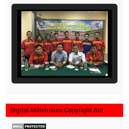
Digital Millennium Copyright Act