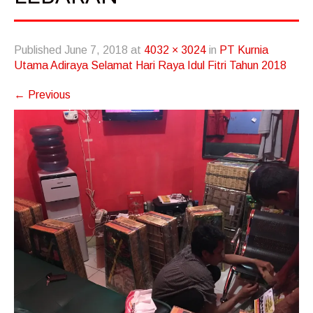
Published
June 7, 2018
at
4032 × 3024
in
PT Kurnia
Utama Adiraya Selamat Hari Raya Idul Fitri Tahun 2018
←
Previous