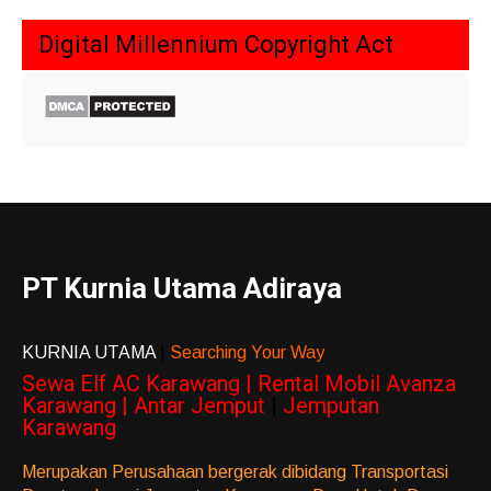
Digital Millennium Copyright Act
PT Kurnia Utama Adiraya
KURNIA UTAMA
|
Searching Your Way
Sewa Elf AC Karawang | Rental Mobil Avanza
Karawang | Antar Jemput
|
Jemputan
Karawang
Merupakan Perusahaan bergerak dibidang Transportasi