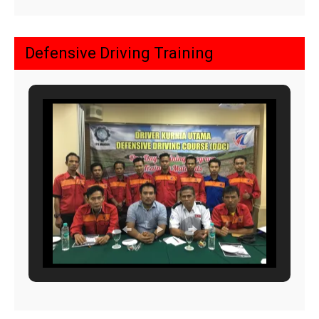
Defensive Driving Training