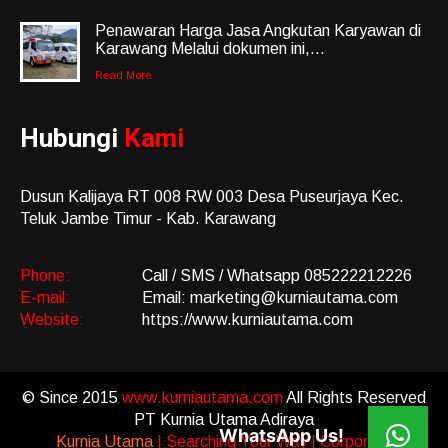
Penawaran Harga Jasa Angkutan Karyawan di
Karawang Melalui dokumen ini,...
Read More
Hubungi
Kami
Dusun Kalijaya RT 008 RW 003 Desa Puseurjaya Kec.
Teluk Jambe Timur - Kab. Karawang
Phone:
Call / SMS / Whatsapp 085222212226
E-mail:
Email: marketing@kurniautama.com
Website:
https://www.kurniautama.com
© Since 2015
www.kurniautama.com
All Rights Reserved
PT Kurnia Utama Adiraya
WhatsApp Us!
Kurnia Utama
| Searching Your Way | Corporate