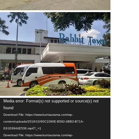
Video
Media error: Format(s) not supported or source(s) not
Player
found
Download File: https://www.kurniautama.com/wp-
content/uploads/2018/10/60C1090E-B582-4BB3-B71A-
E61E9944E536.mp4?_=1
Download File: https://www.kurniautama.com/wp-