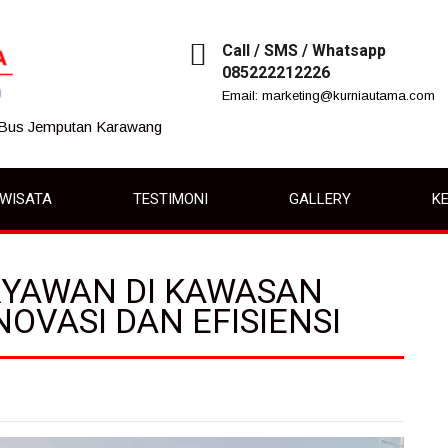
Call / SMS / Whatsapp
085222212226
Email: marketing@kurniautama.com
 Bus Jemputan Karawang
IWISATA
TESTIMONI
GALLERY
KE
ARYAWAN DI KAWASAN
NOVASI DAN EFISIENSI