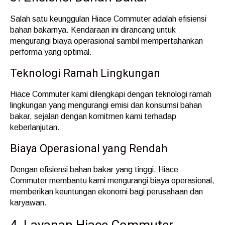
Salah satu keunggulan Hiace Commuter adalah efisiensi
bahan bakarnya. Kendaraan ini dirancang untuk
mengurangi biaya operasional sambil mempertahankan
performa yang optimal.
Teknologi Ramah Lingkungan
Hiace Commuter kami dilengkapi dengan teknologi ramah
lingkungan yang mengurangi emisi dan konsumsi bahan
bakar, sejalan dengan komitmen kami terhadap
keberlanjutan.
Biaya Operasional yang Rendah
Dengan efisiensi bahan bakar yang tinggi, Hiace
Commuter membantu kami mengurangi biaya operasional,
memberikan keuntungan ekonomi bagi perusahaan dan
karyawan.