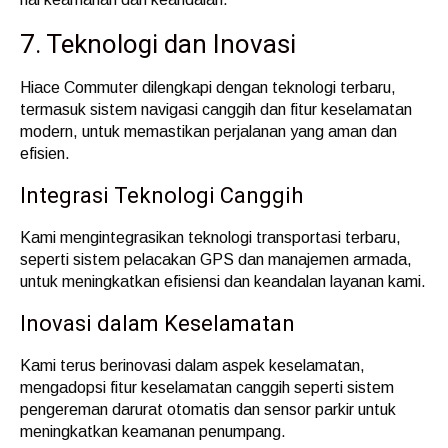
7. Teknologi dan Inovasi
Hiace Commuter dilengkapi dengan teknologi terbaru,
termasuk sistem navigasi canggih dan fitur keselamatan
modern, untuk memastikan perjalanan yang aman dan
efisien.
Integrasi Teknologi Canggih
Kami mengintegrasikan teknologi transportasi terbaru,
seperti sistem pelacakan GPS dan manajemen armada,
untuk meningkatkan efisiensi dan keandalan layanan kami.
Inovasi dalam Keselamatan
Kami terus berinovasi dalam aspek keselamatan,
mengadopsi fitur keselamatan canggih seperti sistem
pengereman darurat otomatis dan sensor parkir untuk
meningkatkan keamanan penumpang.