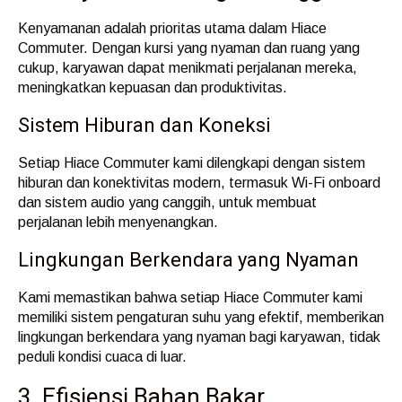
Kenyamanan adalah prioritas utama dalam Hiace
Commuter. Dengan kursi yang nyaman dan ruang yang
cukup, karyawan dapat menikmati perjalanan mereka,
meningkatkan kepuasan dan produktivitas.
Sistem Hiburan dan Koneksi
Setiap Hiace Commuter kami dilengkapi dengan sistem
hiburan dan konektivitas modern, termasuk Wi-Fi onboard
dan sistem audio yang canggih, untuk membuat
perjalanan lebih menyenangkan.
Lingkungan Berkendara yang Nyaman
Kami memastikan bahwa setiap Hiace Commuter kami
memiliki sistem pengaturan suhu yang efektif, memberikan
lingkungan berkendara yang nyaman bagi karyawan, tidak
peduli kondisi cuaca di luar.
3. Efisiensi Bahan Bakar