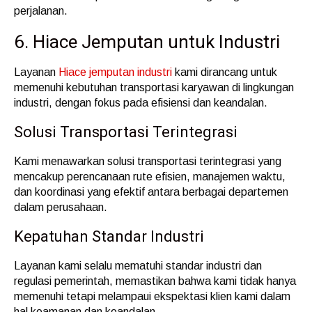
perjalanan.
6. Hiace Jemputan untuk Industri
Layanan
Hiace jemputan industri
kami dirancang untuk
memenuhi kebutuhan transportasi karyawan di lingkungan
industri, dengan fokus pada efisiensi dan keandalan.
Solusi Transportasi Terintegrasi
Kami menawarkan solusi transportasi terintegrasi yang
mencakup perencanaan rute efisien, manajemen waktu,
dan koordinasi yang efektif antara berbagai departemen
dalam perusahaan.
Kepatuhan Standar Industri
Layanan kami selalu mematuhi standar industri dan
regulasi pemerintah, memastikan bahwa kami tidak hanya
memenuhi tetapi melampaui ekspektasi klien kami dalam
hal keamanan dan keandalan.