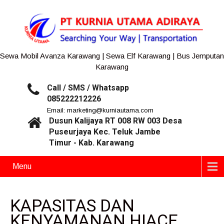
Sewa Mobil Avanza Karawang | Sewa Elf Karawang | Bus Jemputan
Karawang
Call / SMS / Whatsapp
085222212226
Email: marketing@kurniautama.com
Dusun Kalijaya RT 008 RW 003 Desa
Puseurjaya Kec. Teluk Jambe
Timur - Kab. Karawang
Menu
KAPASITAS DAN
KENYAMANAN HIACE