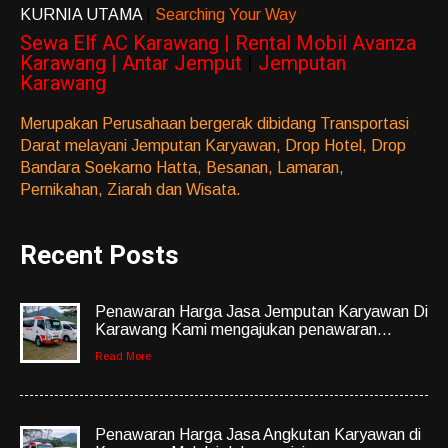
KURNIA UTAMA
|
Searching Your Way
Sewa Elf AC Karawang | Rental Mobil Avanza
Karawang | Antar Jemput
|
Jemputan
Karawang
Merupakan Perusahaan bergerak dibidang Transportasi
Darat melayani Jemputan Karyawan, Drop Hotel, Drop
Bandara Soekarno Hatta, Besanan, Lamaran,
Pernikahan, Ziarah dan Wisata.
Recent Posts
Penawaran Harga Jasa Jemputan Karyawan Di
Karawang Kami mengajukan penawaran...
Read More
Penawaran Harga Jasa Angkutan Karyawan di