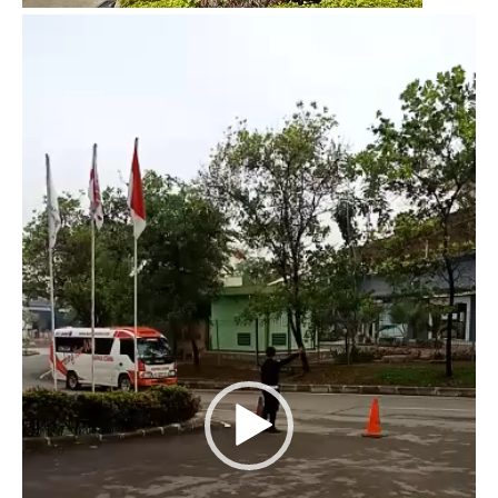
Video
Player