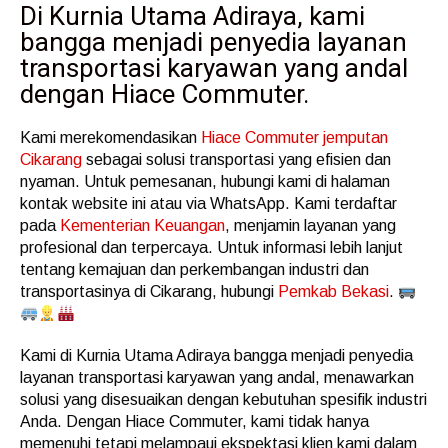
Di Kurnia Utama Adiraya, kami
bangga menjadi penyedia layanan
transportasi karyawan yang andal
dengan Hiace Commuter.
Kami merekomendasikan
Hiace Commuter jemputan
Cikarang
sebagai solusi transportasi yang efisien dan
nyaman. Untuk pemesanan, hubungi kami di halaman
kontak website ini atau via WhatsApp. Kami terdaftar
pada
Kementerian Keuangan
, menjamin layanan yang
profesional dan terpercaya. Untuk informasi lebih lanjut
tentang kemajuan dan perkembangan industri dan
transportasinya di Cikarang, hubungi
Pemkab Bekasi
.
Kami di Kurnia Utama Adiraya bangga menjadi penyedia
layanan transportasi karyawan yang andal, menawarkan
solusi yang disesuaikan dengan kebutuhan spesifik industri
Anda. Dengan Hiace Commuter, kami tidak hanya
memenuhi tetapi melampaui ekspektasi klien kami dalam