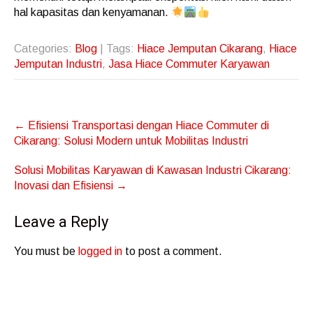
hal kapasitas dan kenyamanan.
Categories:
Blog
| Tags:
Hiace Jemputan Cikarang
,
Hiace
Jemputan Industri
,
Jasa Hiace Commuter Karyawan
Post
←
Efisiensi Transportasi dengan Hiace Commuter di
navigation
Cikarang: Solusi Modern untuk Mobilitas Industri
Solusi Mobilitas Karyawan di Kawasan Industri Cikarang:
Inovasi dan Efisiensi
→
Leave a Reply
You must be
logged in
to post a comment.