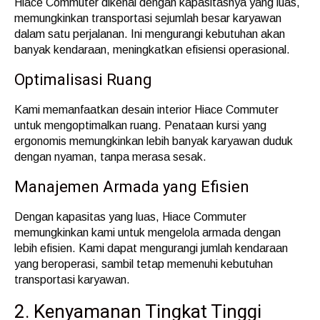
Hiace Commuter dikenal dengan kapasitasnya yang luas,
memungkinkan transportasi sejumlah besar karyawan
dalam satu perjalanan. Ini mengurangi kebutuhan akan
banyak kendaraan, meningkatkan efisiensi operasional.
Optimalisasi Ruang
Kami memanfaatkan desain interior Hiace Commuter
untuk mengoptimalkan ruang. Penataan kursi yang
ergonomis memungkinkan lebih banyak karyawan duduk
dengan nyaman, tanpa merasa sesak.
Manajemen Armada yang Efisien
Dengan kapasitas yang luas, Hiace Commuter
memungkinkan kami untuk mengelola armada dengan
lebih efisien. Kami dapat mengurangi jumlah kendaraan
yang beroperasi, sambil tetap memenuhi kebutuhan
transportasi karyawan.
2. Kenyamanan Tingkat Tinggi