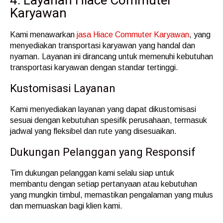
4. Layanan Hiace Commuter
Karyawan
Kami menawarkan
jasa Hiace Commuter Karyawan
, yang
menyediakan transportasi karyawan yang handal dan
nyaman. Layanan ini dirancang untuk memenuhi kebutuhan
transportasi karyawan dengan standar tertinggi.
Kustomisasi Layanan
Kami menyediakan layanan yang dapat dikustomisasi
sesuai dengan kebutuhan spesifik perusahaan, termasuk
jadwal yang fleksibel dan rute yang disesuaikan.
Dukungan Pelanggan yang Responsif
Tim dukungan pelanggan kami selalu siap untuk
membantu dengan setiap pertanyaan atau kebutuhan
yang mungkin timbul, memastikan pengalaman yang mulus
dan memuaskan bagi klien kami.