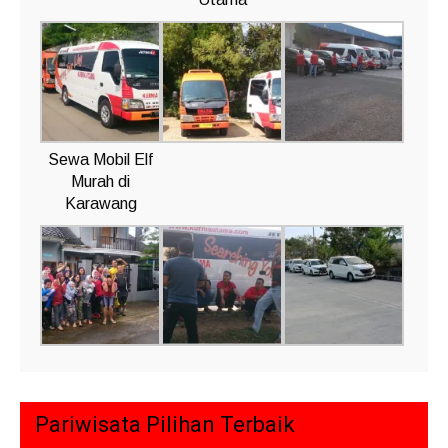
Sewa Mobil Elf
Murah di
Karawang
Pariwisata Pilihan Terbaik