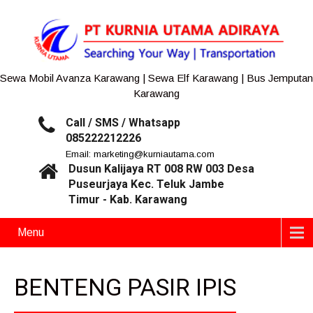
Sewa Mobil Avanza Karawang | Sewa Elf Karawang | Bus Jemputan
Karawang
Call / SMS / Whatsapp
085222212226
Email: marketing@kurniautama.com
Dusun Kalijaya RT 008 RW 003 Desa
Puseurjaya Kec. Teluk Jambe
Timur - Kab. Karawang
Menu
BENTENG PASIR IPIS