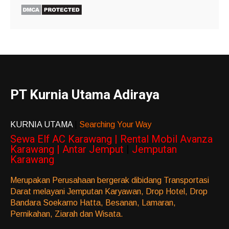
PT Kurnia Utama Adiraya
KURNIA UTAMA
|
Searching Your Way
Sewa Elf AC Karawang | Rental Mobil Avanza
Karawang | Antar Jemput
|
Jemputan
Karawang
Merupakan Perusahaan bergerak dibidang Transportasi
Darat melayani Jemputan Karyawan, Drop Hotel, Drop
Bandara Soekarno Hatta, Besanan, Lamaran,
Pernikahan, Ziarah dan Wisata.