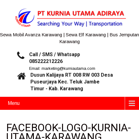
Sewa Mobil Avanza Karawang | Sewa Elf Karawang | Bus Jemputan
Karawang
Call / SMS / Whatsapp
085222212226
Email: marketing@kurniautama.com
Dusun Kalijaya RT 008 RW 003 Desa
Puseurjaya Kec. Teluk Jambe
Timur - Kab. Karawang
Menu
FACEBOOK-LOGO-KURNIA-
UTAMA-KARAWANG