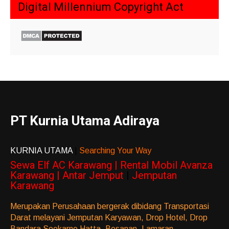
Digital Millennium Copyright Act
PT Kurnia Utama Adiraya
KURNIA UTAMA
|
Searching Your Way
Sewa Elf AC Karawang | Rental Mobil Avanza
Karawang | Antar Jemput
|
Jemputan
Karawang
Merupakan Perusahaan bergerak dibidang Transportasi
Darat melayani Jemputan Karyawan, Drop Hotel, Drop
Bandara Soekarno Hatta, Besanan, Lamaran,