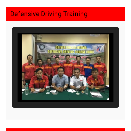
Defensive Driving Training