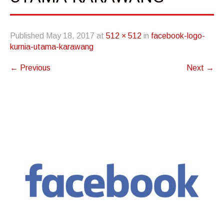
Published
May 18, 2017
at
512 × 512
in
facebook-logo-
kurnia-utama-karawang
←
Previous
Next
→