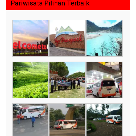
Pariwisata Pilihan Terbaik