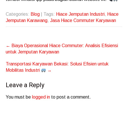
Categories:
Blog
| Tags:
Hiace Jemputan Industri
,
Hiace
Jemputan Karawang
,
Jasa Hiace Commuter Karyawan
Post
←
Biaya Operasional Hiace Commuter: Analisis Efisiensi
navigation
untuk Jemputan Karyawan
Transportasi Karyawan Bekasi: Solusi Efisien untuk
Mobilitas Industri
→
Leave a Reply
You must be
logged in
to post a comment.