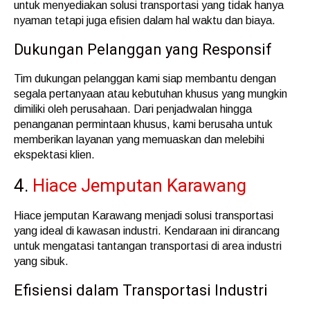
untuk menyediakan solusi transportasi yang tidak hanya
nyaman tetapi juga efisien dalam hal waktu dan biaya.
Dukungan Pelanggan yang Responsif
Tim dukungan pelanggan kami siap membantu dengan
segala pertanyaan atau kebutuhan khusus yang mungkin
dimiliki oleh perusahaan. Dari penjadwalan hingga
penanganan permintaan khusus, kami berusaha untuk
memberikan layanan yang memuaskan dan melebihi
ekspektasi klien.
4.
Hiace Jemputan Karawang
Hiace jemputan Karawang menjadi solusi transportasi
yang ideal di kawasan industri. Kendaraan ini dirancang
untuk mengatasi tantangan transportasi di area industri
yang sibuk.
Efisiensi dalam Transportasi Industri