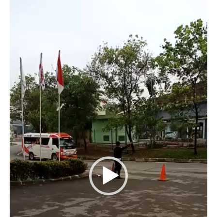
Video
Player