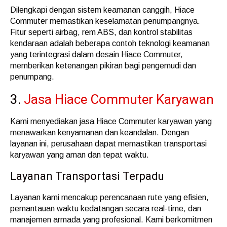
Dilengkapi dengan sistem keamanan canggih, Hiace
Commuter memastikan keselamatan penumpangnya.
Fitur seperti airbag, rem ABS, dan kontrol stabilitas
kendaraan adalah beberapa contoh teknologi keamanan
yang terintegrasi dalam desain Hiace Commuter,
memberikan ketenangan pikiran bagi pengemudi dan
penumpang.
3.
Jasa Hiace Commuter Karyawan
Kami menyediakan jasa Hiace Commuter karyawan yang
menawarkan kenyamanan dan keandalan. Dengan
layanan ini, perusahaan dapat memastikan transportasi
karyawan yang aman dan tepat waktu.
Layanan Transportasi Terpadu
Layanan kami mencakup perencanaan rute yang efisien,
pemantauan waktu kedatangan secara real-time, dan
manajemen armada yang profesional. Kami berkomitmen