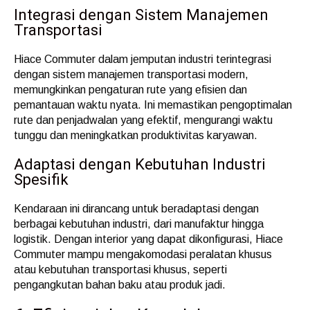
Integrasi dengan Sistem Manajemen
Transportasi
Hiace Commuter dalam jemputan industri terintegrasi
dengan sistem manajemen transportasi modern,
memungkinkan pengaturan rute yang efisien dan
pemantauan waktu nyata. Ini memastikan pengoptimalan
rute dan penjadwalan yang efektif, mengurangi waktu
tunggu dan meningkatkan produktivitas karyawan.
Adaptasi dengan Kebutuhan Industri
Spesifik
Kendaraan ini dirancang untuk beradaptasi dengan
berbagai kebutuhan industri, dari manufaktur hingga
logistik. Dengan interior yang dapat dikonfigurasi, Hiace
Commuter mampu mengakomodasi peralatan khusus
atau kebutuhan transportasi khusus, seperti
pengangkutan bahan baku atau produk jadi.