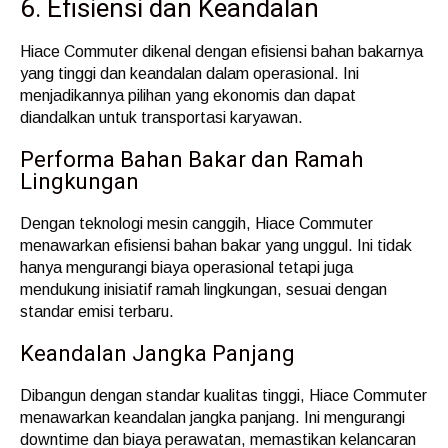
6. Efisiensi dan Keandalan
Hiace Commuter dikenal dengan efisiensi bahan bakarnya
yang tinggi dan keandalan dalam operasional. Ini
menjadikannya pilihan yang ekonomis dan dapat
diandalkan untuk transportasi karyawan.
Performa Bahan Bakar dan Ramah
Lingkungan
Dengan teknologi mesin canggih, Hiace Commuter
menawarkan efisiensi bahan bakar yang unggul. Ini tidak
hanya mengurangi biaya operasional tetapi juga
mendukung inisiatif ramah lingkungan, sesuai dengan
standar emisi terbaru.
Keandalan Jangka Panjang
Dibangun dengan standar kualitas tinggi, Hiace Commuter
menawarkan keandalan jangka panjang. Ini mengurangi
downtime dan biaya perawatan, memastikan kelancaran