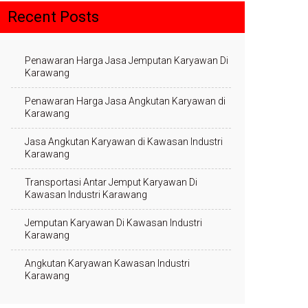
Recent Posts
Penawaran Harga Jasa Jemputan Karyawan Di
Karawang
Penawaran Harga Jasa Angkutan Karyawan di
Karawang
Jasa Angkutan Karyawan di Kawasan Industri
Karawang
Transportasi Antar Jemput Karyawan Di
Kawasan Industri Karawang
Jemputan Karyawan Di Kawasan Industri
Karawang
Angkutan Karyawan Kawasan Industri
Karawang