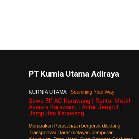
PT Kurnia Utama Adiraya
KURNIA UTAMA
|
Searching Your Way
Sewa Elf AC Karawang | Rental Mobil
Avanza Karawang | Antar Jemput
|
Jemputan Karawang
Merupakan Perusahaan bergerak dibidang
Transportasi Darat melayani Jemputan