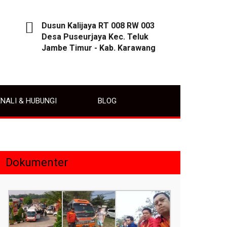
Dusun Kalijaya RT 008 RW 003
Desa Puseurjaya Kec. Teluk
Jambe Timur - Kab. Karawang
NALI & HUBUNGI
BLOG
Dokumenter