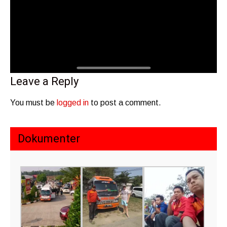
Leave a Reply
You must be
logged in
to post a comment.
Dokumenter