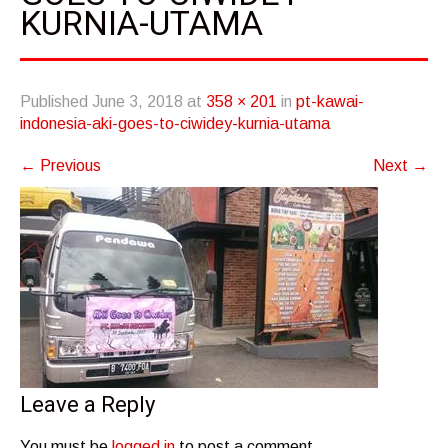
KURNIA-UTAMA
Published
June 3, 2018
at
358 × 201
in
pt-kawai-
indonesia-aki-goes-to-ciwidey-kurnia-utama
←
Previous
Next
→
Leave a Reply
You must be
logged in
to post a comment.