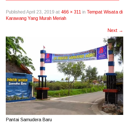
Published
April 23, 2019
at
466 × 311
in
Tempat Wisata di
Karawang Yang Murah Meriah
Next
→
Pantai Samudera Baru